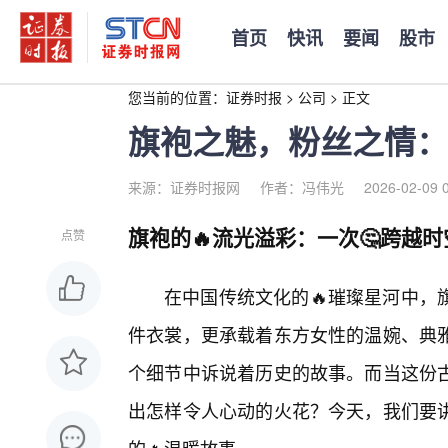
首页
快讯
要闻
股市
您当前的位置：
证券时报
>
公司
>
正文
旗袍之魅，粉丝之情：
来源：证券时报网
作者：冯伟光
2026-02-09 
旗袍的🔥流光溢彩：一次🤔跨越
点赞
在中国传统文化的🔥璀璨星河中，
件衣裳，更承载着东方女性的温婉、典
个细节中诉说着历史的故事。而当这份古
出怎样令人心动的火花？今天，我们要