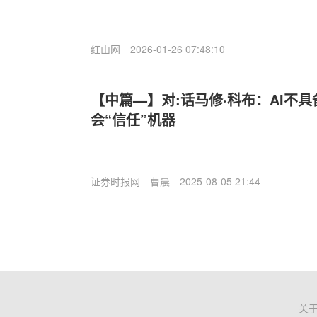
红山网
2026-01-26 07:48:10
【中篇—】对:话马修·科布：AI不
会“信任”机器
证券时报网
曹晨
2025-08-05 21:44
关