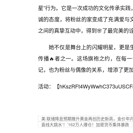
星”行为。它是一次成功的文化传承实践
诚的态度，将粉丝的家变成了充满爱与
之间的真挚互动中，得到🌸了最完美的
她不仅是舞台上的闪耀明星，更是
传播🔥者之一。这场旗袍之约，在每
记，也为粉丝与偶像的关系，增添了更
活动：【
hKszRFt4WyWwhC373uUSCF
美:联储降息预期推升黄金再创历史新高，金价年内
直线大跳水‘！’162万人爆仓！加密货币集体暴跌