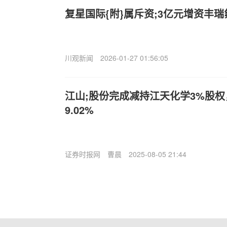
复星国际{附}属斥资;3亿元增资丰瑞氟
川观新闻
2026-01-27 01:56:05
江山;股份完成减持江天化学3%股
9.02%
证券时报网
曹晨
2025-08-05 21:44