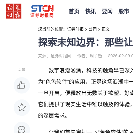
首页
快讯
要闻
股市
您当前的位置：
证券时报
>
公司
>
正文
探索未知边界：那些让
来源：证券时报网
作者：周子衡
2026-02-09 
数字浪潮汹涌，科技的触角早已深
点赞
为“色色软件”的应用，正是这场浪潮中
一旦开启，便释放出无数关于欲望、好
它们提供了现实生活中难以触及的体验
的深层需求。
让我们首先审视一下“色色软件”的